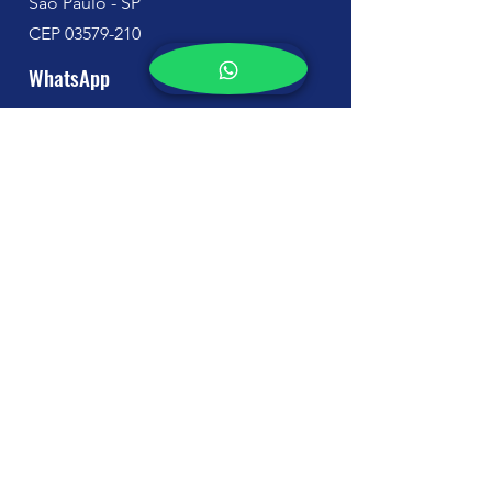
São Paulo - SP
CEP
03579-210
WhatsApp
(11) 96629-0823
(11) 95136-5272
E-mail
contato@dedetizadoraprotege.com